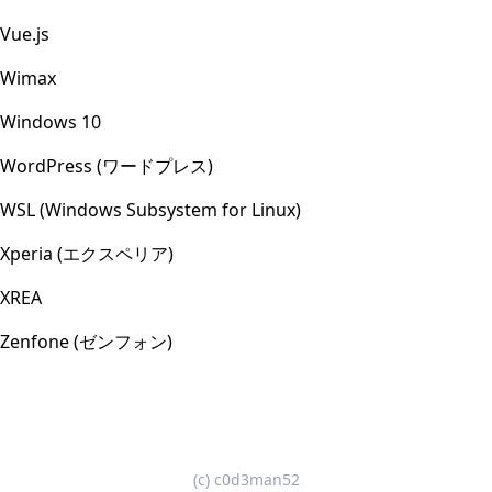
Vue.js
Wimax
Windows 10
WordPress (ワードプレス)
WSL (Windows Subsystem for Linux)
Xperia (エクスペリア)
XREA
Zenfone (ゼンフォン)
(c) c0d3man52