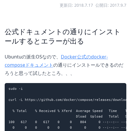
更新日: 2018.7.17
公開日: 2017.9.7
公式ドキュメントの通りにインスト
ールするとエラーが出る
Ubuntuの派生OSなので、
Docker公式のdocker-
composeドキュメント
の通りにインストールできるのだ
ろうと思って試したところ、、、
sudo -i

curl -L https://github.com/docker/compose/releases/download/
  % Total    % Received % Xferd  Average Speed   Time    Tim
                                 Dload  Upload   Total   Spe
100   617    0   617    0     0    804      0 --:--:-- --:--
  0     0    0     0    0     0      0      0 --:--:-- --:--