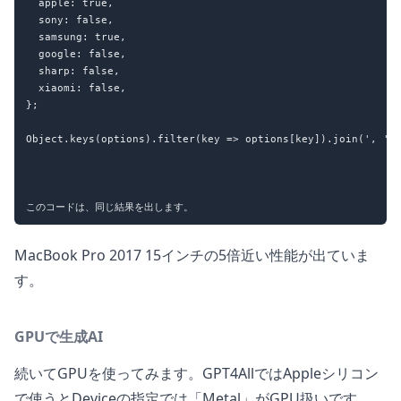
  apple: true,

  sony: false,

  samsung: true,

  google: false,

  sharp: false,

  xiaomi: false,

};

Object.keys(options).filter(key => options[key]).join(', ');
MacBook Pro 2017 15インチの5倍近い性能が出ていま
す。
GPUで生成AI
続いてGPUを使ってみます。GPT4AllではAppleシリコン
で使うとDeviceの指定では「Metal」がGPU扱いです。