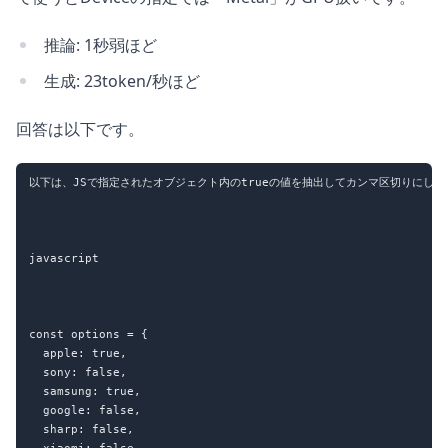
推論: 1秒弱ほど
生成: 23token/秒ほど
回答は以下です。
﻿以下は、JSで指定されたオブジェクト内のtrueの値を抽出してカンマ区切りにした
javascript

const options = {

  apple: true,

  sony: false,

  samsung: true,

  google: false,

  sharp: false,

  xiaomi: false,
