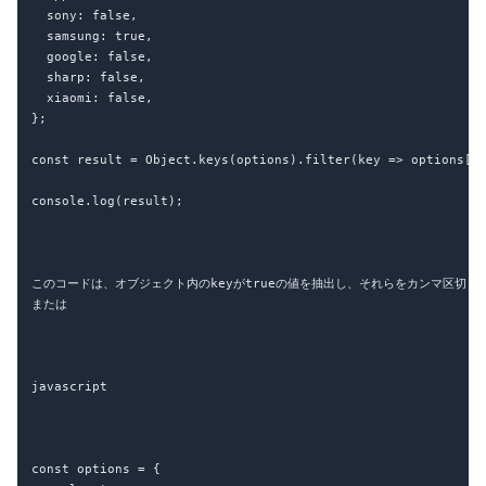
  sony: false,

  samsung: true,

  google: false,

  sharp: false,

  xiaomi: false,

};

const result = Object.keys(options).filter(key => options[ke
console.log(result);

このコードは、オブジェクト内のkeyがtrueの値を抽出し、それらをカンマ区切りに
または

javascript

const options = {
