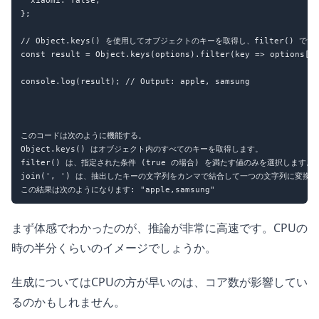
};

// Object.keys() を使用してオブジェクトのキーを取得し、filter() でt
const result = Object.keys(options).filter(key => options[ke
console.log(result); // Output: apple, samsung

このコードは次のように機能する。

Object.keys() はオブジェクト内のすべてのキーを取得します。

filter() は、指定された条件 (true の場合) を満たす値のみを選択します。

join(', ') は、抽出したキーの文字列をカンマで結合して一つの文字列に変換し
まず体感でわかったのが、推論が非常に高速です。CPUの
時の半分くらいのイメージでしょうか。
生成についてはCPUの方が早いのは、コア数が影響してい
るのかもしれません。