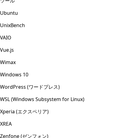
ツール
Ubuntu
UnixBench
VAIO
Vue.js
Wimax
Windows 10
WordPress (ワードプレス)
WSL (Windows Subsystem for Linux)
Xperia (エクスペリア)
XREA
Zenfone (ゼンフォン)