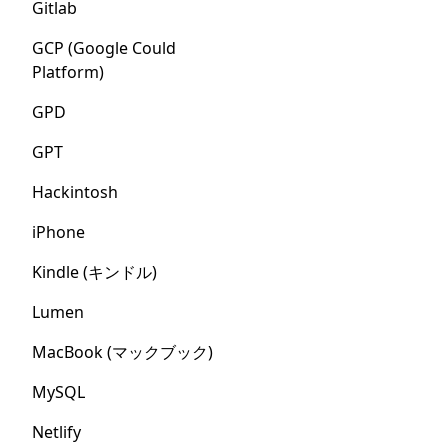
Gitlab
GCP (Google Could
Platform)
GPD
GPT
Hackintosh
iPhone
Kindle (キンドル)
Lumen
MacBook (マックブック)
MySQL
Netlify