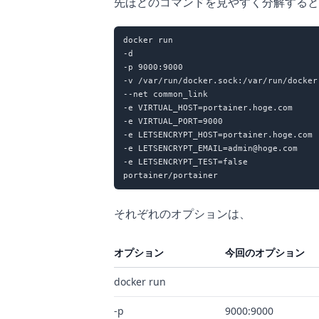
先ほどのコマンドを見やすく分解すると
docker run

-d

-p 9000:9000

-v /var/run/docker.sock:/var/run/docker.
--net common_link

-e VIRTUAL_HOST=portainer.hoge.com

-e VIRTUAL_PORT=9000

-e LETSENCRYPT_HOST=portainer.hoge.com

-e LETSENCRYPT_EMAIL=admin@hoge.com

-e LETSENCRYPT_TEST=false

それぞれのオプションは、
オプション
今回のオプション
docker run
-p
9000:9000