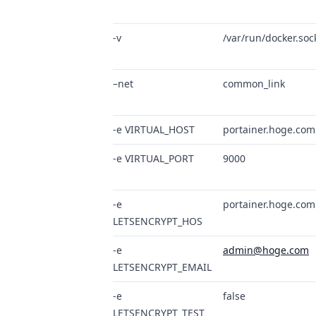
-v
/var/run/docker.soc
–net
common_link
-e VIRTUAL_HOST
portainer.hoge.com
-e VIRTUAL_PORT
9000
-e
portainer.hoge.com
LETSENCRYPT_HOS
-e
admin@hoge.com
LETSENCRYPT_EMAIL
-e
false
LETSENCRYPT_TEST