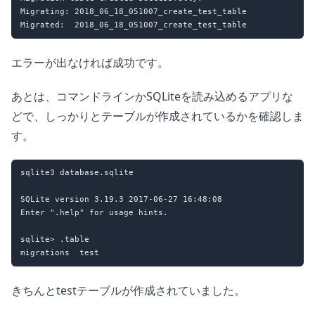
Migrating: 2018_06_18_051007_create_test_table

エラーが出なければ成功です。
あとは、コマンドラインかSQLiteを読み込めるアプリな
どで、しっかりとテーブルが作成されているかを確認しま
す。
sqlite3 database.sqlite

SQLite version 3.19.3 2017-06-27 16:48:08

Enter ".help" for usage hints.

sqlite> .table

きちんとtestテーブルが作成されていました。