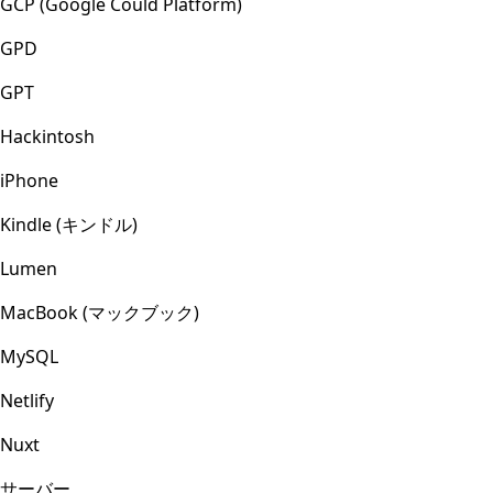
GCP (Google Could Platform)
GPD
GPT
Hackintosh
iPhone
Kindle (キンドル)
Lumen
MacBook (マックブック)
MySQL
Netlify
Nuxt
サーバー