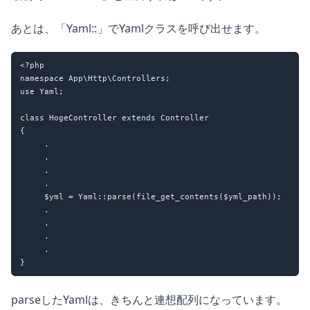
あとは、「Yaml::」でYamlクラスを呼び出せます。
<?php

namespace App\Http\Controllers;

use Yaml;

class HogeController extends Controller

{

     .

     .

     .

     .

     $yml = Yaml::parse(file_get_contents($yml_path));

     .

     .

     .

     .

parseしたYamlは、きちんと連想配列になっています。