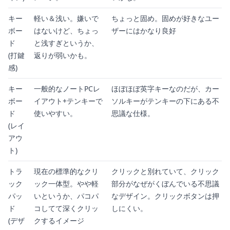
キー
軽い＆浅い。嫌いで
ちょっと固め。固めが好きなユー
ボー
はないけど、ちょっ
ザーにはかなり良好
ド
と浅すぎというか、
(打鍵
返りが弱いかも。
感)
キー
一般的なノートPCレ
ほぼほぼ英字キーなのだが、カー
ボー
イアウト+テンキーで
ソルキーがテンキーの下にある不
ド
使いやすい。
思議な仕様。
(レイ
アウ
ト)
トラ
現在の標準的なクリ
クリックと別れていて、クリック
ック
ック一体型。やや軽
部分がなぜがくぼんでいる不思議
パッ
いというか、パコパ
なデザイン。クリックボタンは押
ド
コしてて深くクリッ
しにくい。
(デザ
クするイメージ