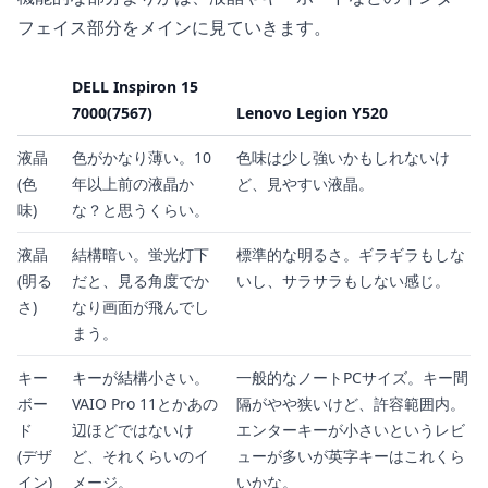
フェイス部分をメインに見ていきます。
DELL Inspiron 15
7000(7567)
Lenovo Legion Y520
液晶
色がかなり薄い。10
色味は少し強いかもしれないけ
(色
年以上前の液晶か
ど、見やすい液晶。
味)
な？と思うくらい。
液晶
結構暗い。蛍光灯下
標準的な明るさ。ギラギラもしな
(明る
だと、見る角度でか
いし、サラサラもしない感じ。
さ)
なり画面が飛んでし
まう。
キー
キーが結構小さい。
一般的なノートPCサイズ。キー間
ボー
VAIO Pro 11とかあの
隔がやや狭いけど、許容範囲内。
ド
辺ほどではないけ
エンターキーが小さいというレビ
(デザ
ど、それくらいのイ
ューが多いが英字キーはこれくら
イン)
メージ。
いかな。